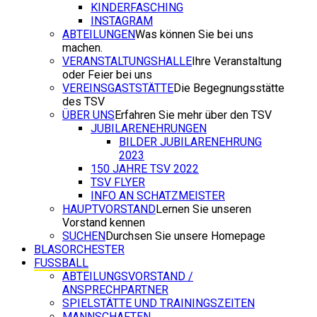
KINDERFASCHING
INSTAGRAM
ABTEILUNGEN
Was können Sie bei uns
machen.
VERANSTALTUNGSHALLE
Ihre Veranstaltung
oder Feier bei uns
VEREINSGASTSTÄTTE
Die Begegnungsstätte
des TSV
ÜBER UNS
Erfahren Sie mehr über den TSV
JUBILARENEHRUNGEN
BILDER JUBILARENEHRUNG
2023
150 JAHRE TSV 2022
TSV FLYER
INFO AN SCHATZMEISTER
HAUPTVORSTAND
Lernen Sie unseren
Vorstand kennen
SUCHEN
Durchsen Sie unsere Homepage
BLASORCHESTER
FUSSBALL
ABTEILUNGSVORSTAND /
ANSPRECHPARTNER
SPIELSTÄTTE UND TRAININGSZEITEN
MANNSCHAFTEN