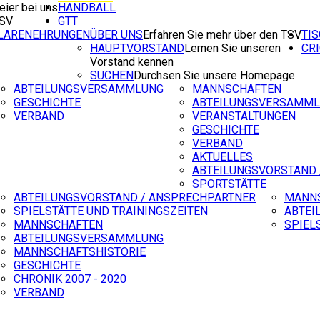
eier bei uns
HANDBALL
TSV
GTT
ILARENEHRUNGEN
ÜBER UNS
Erfahren Sie mehr über den TSV
TI
HAUPTVORSTAND
Lernen Sie unseren
CR
Vorstand kennen
SUCHEN
Durchsen Sie unsere Homepage
ABTEILUNGSVERSAMMLUNG
MANNSCHAFTEN
GESCHICHTE
ABTEILUNGSVERSAMM
VERBAND
VERANSTALTUNGEN
GESCHICHTE
VERBAND
AKTUELLES
ABTEILUNGSVORSTAND 
SPORTSTÄTTE
ABTEILUNGSVORSTAND / ANSPRECHPARTNER
MANN
SPIELSTÄTTE UND TRAININGSZEITEN
ABTEI
MANNSCHAFTEN
SPIEL
ABTEILUNGSVERSAMMLUNG
MANNSCHAFTSHISTORIE
GESCHICHTE
CHRONIK 2007 - 2020
VERBAND