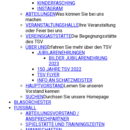
KINDERFASCHING
INSTAGRAM
ABTEILUNGEN
Was können Sie bei uns
machen.
VERANSTALTUNGSHALLE
Ihre Veranstaltung
oder Feier bei uns
VEREINSGASTSTÄTTE
Die Begegnungsstätte
des TSV
ÜBER UNS
Erfahren Sie mehr über den TSV
JUBILARENEHRUNGEN
BILDER JUBILARENEHRUNG
2023
150 JAHRE TSV 2022
TSV FLYER
INFO AN SCHATZMEISTER
HAUPTVORSTAND
Lernen Sie unseren
Vorstand kennen
SUCHEN
Durchsen Sie unsere Homepage
BLASORCHESTER
FUSSBALL
ABTEILUNGSVORSTAND /
ANSPRECHPARTNER
SPIELSTÄTTE UND TRAININGSZEITEN
MANNSCHAFTEN