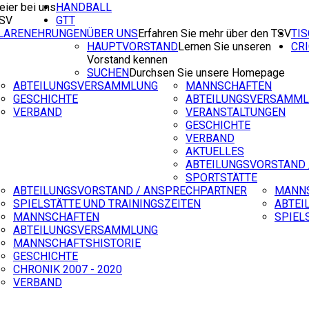
eier bei uns
HANDBALL
TSV
GTT
ILARENEHRUNGEN
ÜBER UNS
Erfahren Sie mehr über den TSV
TI
HAUPTVORSTAND
Lernen Sie unseren
CR
Vorstand kennen
SUCHEN
Durchsen Sie unsere Homepage
ABTEILUNGSVERSAMMLUNG
MANNSCHAFTEN
GESCHICHTE
ABTEILUNGSVERSAMM
VERBAND
VERANSTALTUNGEN
GESCHICHTE
VERBAND
AKTUELLES
ABTEILUNGSVORSTAND 
SPORTSTÄTTE
ABTEILUNGSVORSTAND / ANSPRECHPARTNER
MANN
SPIELSTÄTTE UND TRAININGSZEITEN
ABTEI
MANNSCHAFTEN
SPIEL
ABTEILUNGSVERSAMMLUNG
MANNSCHAFTSHISTORIE
GESCHICHTE
CHRONIK 2007 - 2020
VERBAND