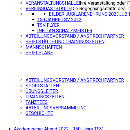
VERANSTALTUNGSHALLE
Ihre Veranstaltung oder F
VEREINSGASTSTÄTTE
Die Begegnungsstätte des 
BILDER JUBILARENEHRUNG 2023
JUB
150 JAHRE TSV 2022
TSV FLYER
INFO AN SCHATZMEISTER
ABTEILUNGSVORSTAND / ANSPRECHPARTNER
SPIELSTÄTTE UND TRAININGSZEITEN
MANNSCHAFTEN
SPIELPLÄNE
ABTEILUNGSVORSTAND / ANSPRECHPARTNER
SPORTSTÄTTEN
ÜBUNGSLEITER
TRAININGSZEITEN
TANZTEES
ABTEILUNGSVERSAMMLUNG
GESCHICHTE
Akademischer Abend 2022 - 150 Jahre TSV