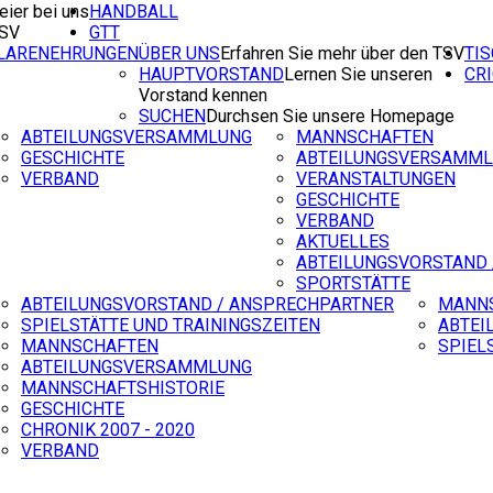
eier bei uns
HANDBALL
TSV
GTT
ILARENEHRUNGEN
ÜBER UNS
Erfahren Sie mehr über den TSV
TI
HAUPTVORSTAND
Lernen Sie unseren
CR
Vorstand kennen
SUCHEN
Durchsen Sie unsere Homepage
ABTEILUNGSVERSAMMLUNG
MANNSCHAFTEN
GESCHICHTE
ABTEILUNGSVERSAMM
VERBAND
VERANSTALTUNGEN
GESCHICHTE
VERBAND
AKTUELLES
ABTEILUNGSVORSTAND 
SPORTSTÄTTE
ABTEILUNGSVORSTAND / ANSPRECHPARTNER
MANN
SPIELSTÄTTE UND TRAININGSZEITEN
ABTEI
MANNSCHAFTEN
SPIEL
ABTEILUNGSVERSAMMLUNG
MANNSCHAFTSHISTORIE
GESCHICHTE
CHRONIK 2007 - 2020
VERBAND