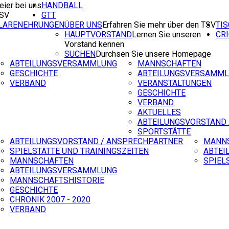
eier bei uns
HANDBALL
TSV
GTT
ILARENEHRUNGEN
ÜBER UNS
Erfahren Sie mehr über den TSV
TI
HAUPTVORSTAND
Lernen Sie unseren
CR
Vorstand kennen
SUCHEN
Durchsen Sie unsere Homepage
ABTEILUNGSVERSAMMLUNG
MANNSCHAFTEN
GESCHICHTE
ABTEILUNGSVERSAMM
VERBAND
VERANSTALTUNGEN
GESCHICHTE
VERBAND
AKTUELLES
ABTEILUNGSVORSTAND 
SPORTSTÄTTE
ABTEILUNGSVORSTAND / ANSPRECHPARTNER
MANN
SPIELSTÄTTE UND TRAININGSZEITEN
ABTEI
MANNSCHAFTEN
SPIEL
ABTEILUNGSVERSAMMLUNG
MANNSCHAFTSHISTORIE
GESCHICHTE
CHRONIK 2007 - 2020
VERBAND